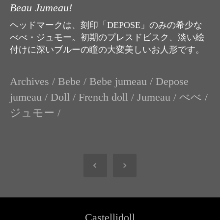
Beau Jumeau!
ヘッドマークは、刻印「DEPOSE」のみの希少な
べべ・ジュモー。初期のプレスドビスク、淡い絵
付けに深いブルーの瞳の大変美しいお人形です。
Archives
/
Bebe
/
Bebe jumeau
/
Depose
jumeau
/
Doll
/
French doll
/
Jumeau
/
べべ
/
ジュモー
/
Castellidoll