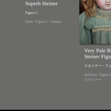
Superb Steiner
Figure C
Dolls
/
Figure C
/
Steiner
Very Pale 
Steiner Fig
スタイナー・フェ
Archives
/
Figure 
スタイナー