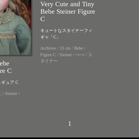
Very Cute and Tiny
Bebe Steiner Figure
C
キュートなスタイナーフィ
ギャ「C」
Archives
/
33 cm
/
Bebe
/
Figure C
/
Steiner
/
べべ
/
ス
タイナー
Bebe
ure C
ギュア C
C
/
Steiner
/
1