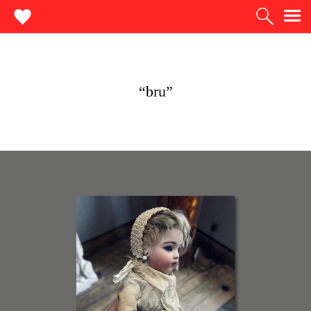
“bru”