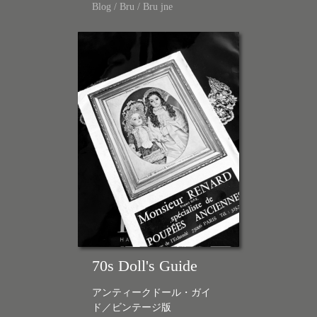
Blog
/
Bru
/
Bru jne
70s Doll's Guide
アンティークドール・ガイ
ド／ビンテージ版