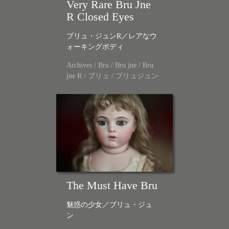
Very Rare Bru Jne
R Closed Eyes
ブリュ・ジュンR／レアなウ
ォーキングボディ
Archives
/
Bru
/
Bru jne
/
Bru
jne R
/
ブリュ
/
ブリュジュン
The Must Have Bru
魅惑の少女／ブリュ・ジュ
ン