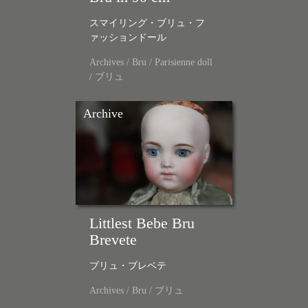
スマイリング・ブリュ・フ
ァッションドール
Archives
/
Bru
/
Parisienne doll
/
ブリュ
Archive
Littlest Bebe Bru
Brevete
ブリュ・ブレベテ
Archives
/
Bru
/
ブリュ