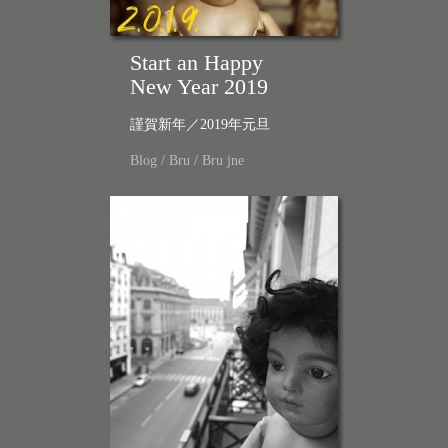
Start an Happy
New Year 2019
謹賀新年／2019年元旦
Blog
/
Bru
/
Bru jne