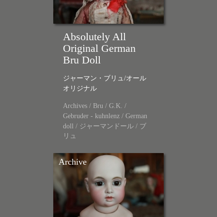
Absolutely All
Original German
Bru Doll
ジャーマン・ブリュ/オール
オリジナル
Archives
/
Bru
/
G.K.
/
Gebruder - kuhnlenz
/
German
doll
/
ジャーマンドール
/
ブ
リュ
Archive