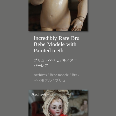
Incredibly Rare Bru
Bebe Modele with
Painted teeth
ブリュ・べべモデル／スー
パーレア
Archives
/
Bebe modele
/
Bru
/
べべモデル
/
ブリュ
Archive