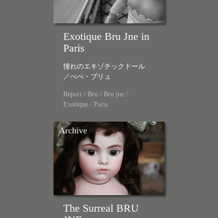
Exotique Bru Jne in
Paris
憧れのエキゾチックドール
／べべ・ブリュ
Report
/
Bru
/
Bru jne
/
Exotique
/
Paris
Archive
The Surreal BRU