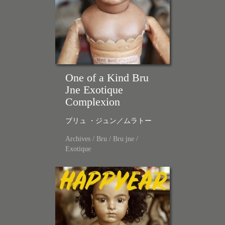
One of a Kind Bru
Jne Exotique
Complexion
ブリュ ・ジュン／ムラトー
Archives
/
Bru
/
Bru jne
/
Exotique