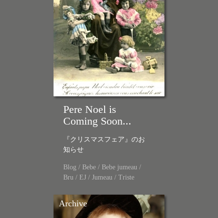
Pere Noel is
Coming Soon...
『クリスマスフェア』のお
知らせ
Blog
/
Bebe
/
Bebe jumeau
/
Bru
/
EJ
/
Jumeau
/
Triste
Archive