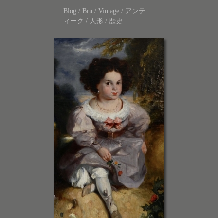
Blog
/
Bru
/
Vintage
/
アンテ
ィーク
/
人形
/
歴史