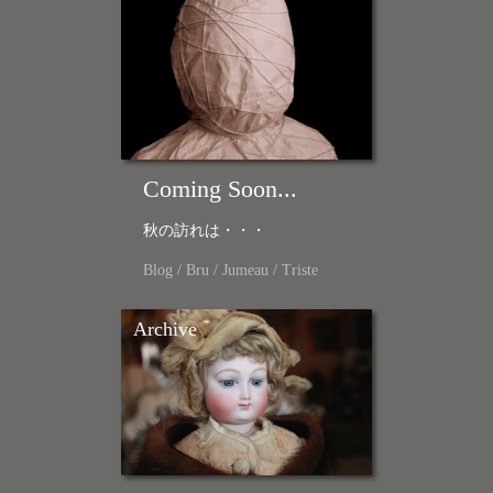
Coming Soon...
秋の訪れは・・・
Blog
/
Bru
/
Jumeau
/
Triste
Archive