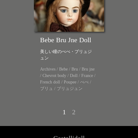
Bebe Bru Jne Doll
美しい瞳のべべ・ブリュジ
ュン
Archives
/
Bebe
/
Bru
/
Bru jne
/
Chevrot body
/
Doll
/
France
/
French doll
/
Poupee
/
べべ
/
ブリュ
/
ブリュジュン
1
2