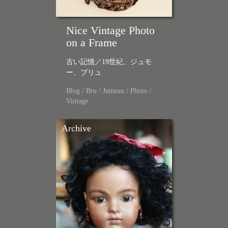
Nice Vintage Photo
on a Frame
古い記憶／19世紀、ジュモ
ー、ブリュ
Blog
/
Bru
/
Jumeau
/
Photo
/
Vintage
Archive