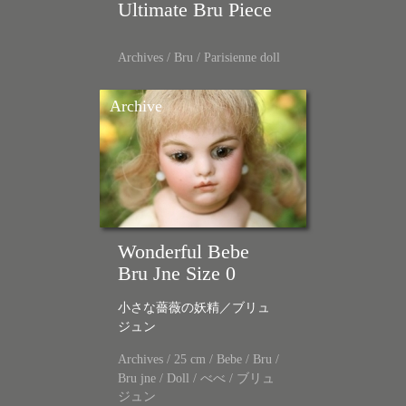
Ultimate Bru Piece
Archives
/
Bru
/
Parisienne doll
Archive
Wonderful Bebe
Bru Jne Size 0
小さな薔薇の妖精／ブリュ
ジュン
Archives
/
25 cm
/
Bebe
/
Bru
/
Bru jne
/
Doll
/
べべ
/
ブリュ
ジュン